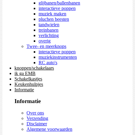
glijbanen/ballenbanen
interactieve poppen
muziek maken
pluchen beesten
tandwielen
treinbanen
verlichting
overig
Twee- en meerknops
interactieve poppen
muziekinstrumenten
RC auto's
knoppen/schakelaars
ik ga EMB
Schakelkastjes
Keukenhulpjes
Informatie
Informatie
Over ons
Verzending
Disclaimer
Algemene voorwaarden