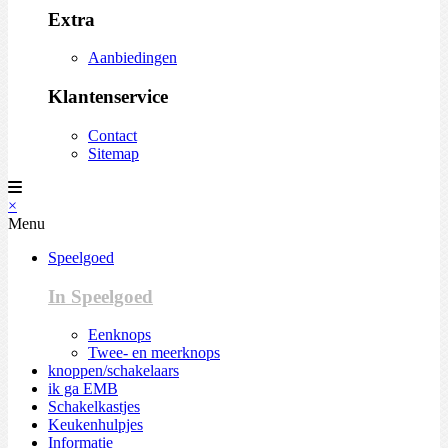
Extra
Aanbiedingen
Klantenservice
Contact
Sitemap
×
Menu
Speelgoed
In Speelgoed
Eenknops
Twee- en meerknops
knoppen/schakelaars
ik ga EMB
Schakelkastjes
Keukenhulpjes
Informatie