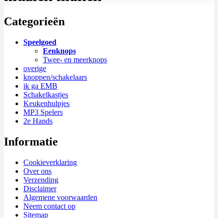
Categorieën
Speelgoed
Eenknops
Twee- en meerknops
overige
knoppen/schakelaars
ik ga EMB
Schakelkastjes
Keukenhulpjes
MP3 Spelers
2e Hands
Informatie
Cookieverklaring
Over ons
Verzending
Disclaimer
Algemene voorwaarden
Neem contact op
Sitemap