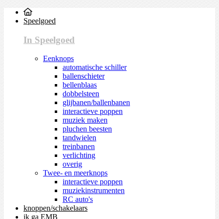
Speelgoed
In Speelgoed
Eenknops
automatische schiller
ballenschieter
bellenblaas
dobbelsteen
glijbanen/ballenbanen
interactieve poppen
muziek maken
pluchen beesten
tandwielen
treinbanen
verlichting
overig
Twee- en meerknops
interactieve poppen
muziekinstrumenten
RC auto's
knoppen/schakelaars
ik ga EMB