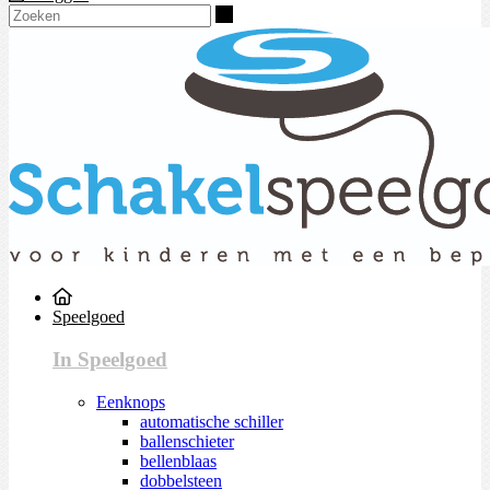
Zoeken
Speelgoed
In Speelgoed
Eenknops
automatische schiller
ballenschieter
bellenblaas
dobbelsteen