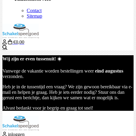
Contact
Sitemap
€0,00
Zoeken
Wij zijn er even tussenuit! ☀️
Vanwege de vakantie worden bestellingen weer
eind augustus
verzonden.
Heb je in de tussentijd een vraag? We zijn gewoon bereikbaar via e-
mail en helpen je graag. Heb je iets eerder nodig? Stuur ons dan
gerust een berichtje, dan kijken we samen wat er mogelijk is.
Alvast bedankt voor je begrip en graag tot snel!
inloggen