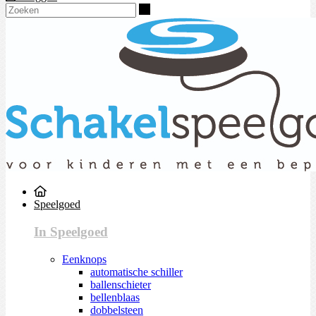
Zoeken
Speelgoed
In Speelgoed
Eenknops
automatische schiller
ballenschieter
bellenblaas
dobbelsteen