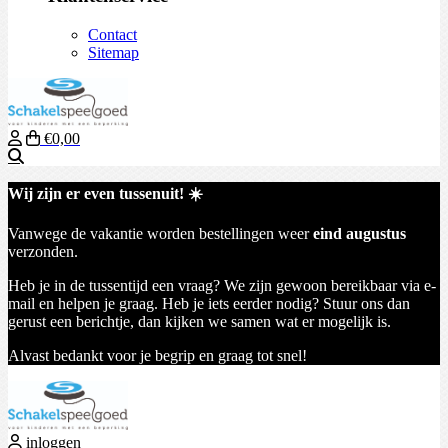
Contact
Sitemap
€0,00
Zoeken
Wij zijn er even tussenuit! ☀️
Vanwege de vakantie worden bestellingen weer
eind augustus
verzonden.
Heb je in de tussentijd een vraag? We zijn gewoon bereikbaar via e-
mail en helpen je graag. Heb je iets eerder nodig? Stuur ons dan
gerust een berichtje, dan kijken we samen wat er mogelijk is.
Alvast bedankt voor je begrip en graag tot snel!
inloggen