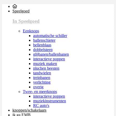
Speelgoed
In Speelgoed
Eenknops
automatische schiller
ballenschieter
bellenblaas
dobbelsteen
glijbanen/ballenbanen
interactieve poppen
muziek maken
pluchen beesten
tandwielen
treinbanen
verlichting
overig
Twee- en meerknops
interactieve poppen
muziekinstrumenten
RC auto's
knoppen/schakelaars
ik ga EMB