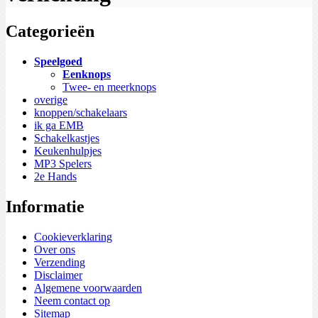
Categorieën
Speelgoed
Eenknops
Twee- en meerknops
overige
knoppen/schakelaars
ik ga EMB
Schakelkastjes
Keukenhulpjes
MP3 Spelers
2e Hands
Informatie
Cookieverklaring
Over ons
Verzending
Disclaimer
Algemene voorwaarden
Neem contact op
Sitemap