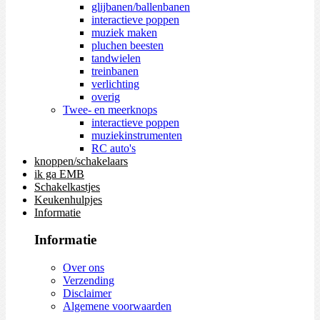
glijbanen/ballenbanen
interactieve poppen
muziek maken
pluchen beesten
tandwielen
treinbanen
verlichting
overig
Twee- en meerknops
interactieve poppen
muziekinstrumenten
RC auto's
knoppen/schakelaars
ik ga EMB
Schakelkastjes
Keukenhulpjes
Informatie
Informatie
Over ons
Verzending
Disclaimer
Algemene voorwaarden