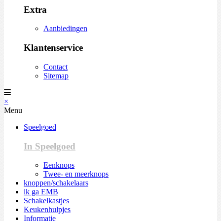
Extra
Aanbiedingen
Klantenservice
Contact
Sitemap
×
Menu
Speelgoed
In Speelgoed
Eenknops
Twee- en meerknops
knoppen/schakelaars
ik ga EMB
Schakelkastjes
Keukenhulpjes
Informatie