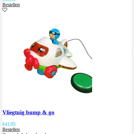
Bestellen
Vliegtuig bump & go
€
41,95
Bestellen