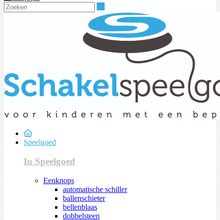
Zoeken
Speelgoed
In Speelgoed
Eenknops
automatische schiller
ballenschieter
bellenblaas
dobbelsteen