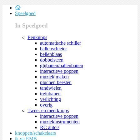
Speelgoed
In Speelgoed
Eenknops
automatische schiller
ballenschieter
bellenblaas
dobbelsteen
glijbanen/ballenbanen
interactieve poppen
muziek maken
pluchen beesten
tandwielen
treinbanen
verlichting
overig
Twee- en meerknops
interactieve poppen
muziekinstrumenten
RC auto's
knoppen/schakelaars
ik ga EMB