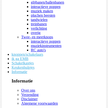
glijbanen/ballenbanen
interactieve poppen
muziek maken
pluchen beesten
tandwielen
treinbanen
verlichting
overig
Twee- en meerknops
interactieve poppen
muziekinstrumenten
RC auto's
knoppen/schakelaars
ik ga EMB
Schakelkastjes
Keukenhulpjes
Informatie
Informatie
Over ons
Verzending
Disclaimer
Algemene voorwaarden