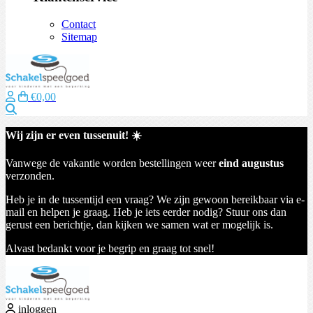
Contact
Sitemap
€0,00
Zoeken
Wij zijn er even tussenuit! ☀️
Vanwege de vakantie worden bestellingen weer
eind augustus
verzonden.
Heb je in de tussentijd een vraag? We zijn gewoon bereikbaar via e-
mail en helpen je graag. Heb je iets eerder nodig? Stuur ons dan
gerust een berichtje, dan kijken we samen wat er mogelijk is.
Alvast bedankt voor je begrip en graag tot snel!
inloggen