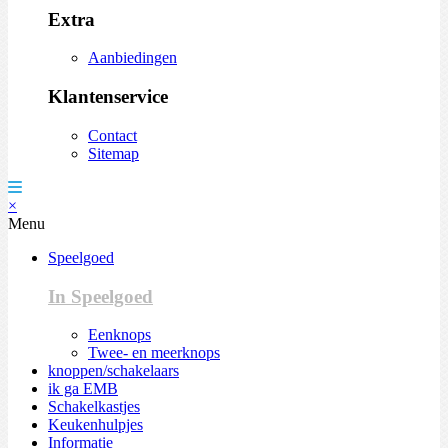
Extra
Aanbiedingen
Klantenservice
Contact
Sitemap
×
Menu
Speelgoed
In Speelgoed
Eenknops
Twee- en meerknops
knoppen/schakelaars
ik ga EMB
Schakelkastjes
Keukenhulpjes
Informatie