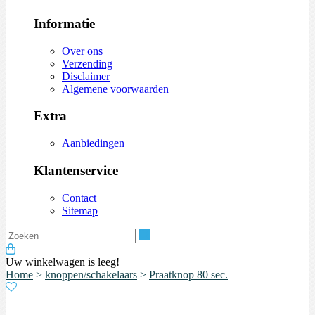
Informatie
Over ons
Verzending
Disclaimer
Algemene voorwaarden
Extra
Aanbiedingen
Klantenservice
Contact
Sitemap
Zoeken
Uw winkelwagen is leeg!
Home
>
knoppen/schakelaars
>
Praatknop 80 sec.