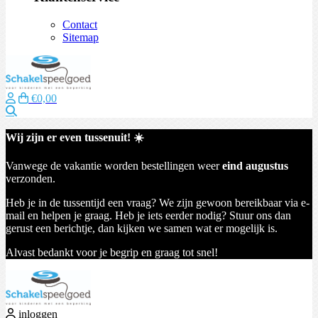
Contact
Sitemap
€0,00
Zoeken
Wij zijn er even tussenuit! ☀️
Vanwege de vakantie worden bestellingen weer
eind augustus
verzonden.
Heb je in de tussentijd een vraag? We zijn gewoon bereikbaar via e-
mail en helpen je graag. Heb je iets eerder nodig? Stuur ons dan
gerust een berichtje, dan kijken we samen wat er mogelijk is.
Alvast bedankt voor je begrip en graag tot snel!
inloggen