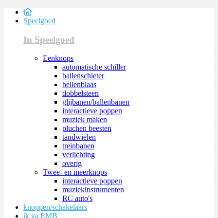
Speelgoed
In Speelgoed
Eenknops
automatische schiller
ballenschieter
bellenblaas
dobbelsteen
glijbanen/ballenbanen
interactieve poppen
muziek maken
pluchen beesten
tandwielen
treinbanen
verlichting
overig
Twee- en meerknops
interactieve poppen
muziekinstrumenten
RC auto's
knoppen/schakelaars
ik ga EMB