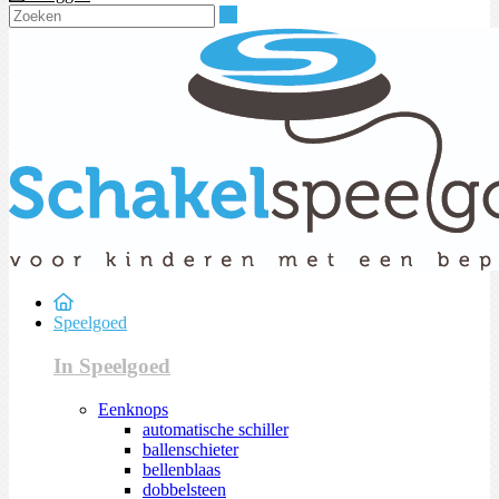
Zoeken
Speelgoed
In Speelgoed
Eenknops
automatische schiller
ballenschieter
bellenblaas
dobbelsteen