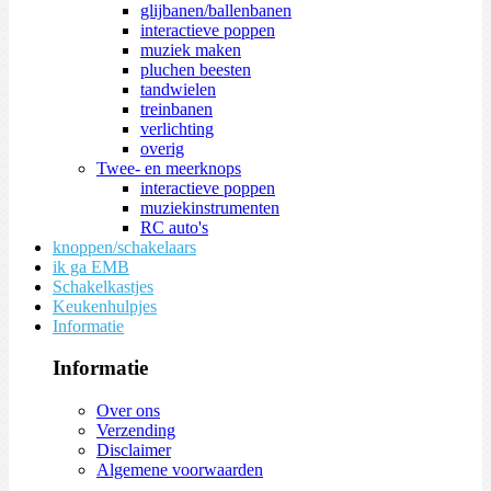
glijbanen/ballenbanen
interactieve poppen
muziek maken
pluchen beesten
tandwielen
treinbanen
verlichting
overig
Twee- en meerknops
interactieve poppen
muziekinstrumenten
RC auto's
knoppen/schakelaars
ik ga EMB
Schakelkastjes
Keukenhulpjes
Informatie
Informatie
Over ons
Verzending
Disclaimer
Algemene voorwaarden