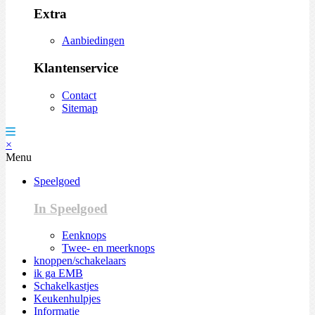
Extra
Aanbiedingen
Klantenservice
Contact
Sitemap
×
Menu
Speelgoed
In Speelgoed
Eenknops
Twee- en meerknops
knoppen/schakelaars
ik ga EMB
Schakelkastjes
Keukenhulpjes
Informatie