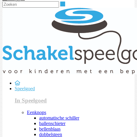
Zoeken
Speelgoed
In Speelgoed
Eenknops
automatische schiller
ballenschieter
bellenblaas
dobbelsteen