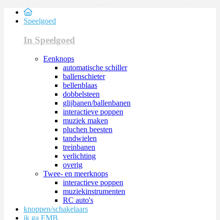
Speelgoed
In Speelgoed
Eenknops
automatische schiller
ballenschieter
bellenblaas
dobbelsteen
glijbanen/ballenbanen
interactieve poppen
muziek maken
pluchen beesten
tandwielen
treinbanen
verlichting
overig
Twee- en meerknops
interactieve poppen
muziekinstrumenten
RC auto's
knoppen/schakelaars
ik ga EMB