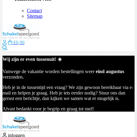
Contact
Sitemap
€0,00
Zoeken
Wij zijn er even tussenuit! ☀️
Vanwege de vakantie worden bestellingen weer
eind augustus
verzonden.
Heb je in de tussentijd een vraag? We zijn gewoon bereikbaar via e-
mail en helpen je graag. Heb je iets eerder nodig? Stuur ons dan
gerust een berichtje, dan kijken we samen wat er mogelijk is.
Alvast bedankt voor je begrip en graag tot snel!
inloggen