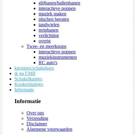
glijbanen/ballenbanen
interactieve poppen
muziek maken
pluchen beesten
tandwielen
treinbanen
verlichting
overig
Twee- en meerknops
interactieve poppen
muziekinstrumenten
RC auto's
knoppen/schakelaars
ik ga EMB
Schakelkastjes
Keukenhulpjes
Informatie
Informatie
Over ons
Verzending
Disclaimer
Algemene voorwaarden