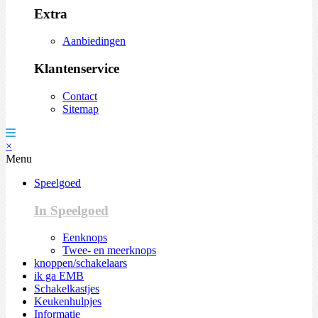
Extra
Aanbiedingen
Klantenservice
Contact
Sitemap
×
Menu
Speelgoed
In Speelgoed
Eenknops
Twee- en meerknops
knoppen/schakelaars
ik ga EMB
Schakelkastjes
Keukenhulpjes
Informatie