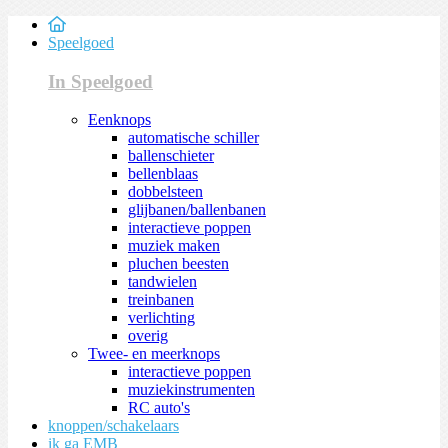
Speelgoed
In Speelgoed
Eenknops
automatische schiller
ballenschieter
bellenblaas
dobbelsteen
glijbanen/ballenbanen
interactieve poppen
muziek maken
pluchen beesten
tandwielen
treinbanen
verlichting
overig
Twee- en meerknops
interactieve poppen
muziekinstrumenten
RC auto's
knoppen/schakelaars
ik ga EMB