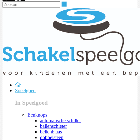
Zoeken
Speelgoed
In Speelgoed
Eenknops
automatische schiller
ballenschieter
bellenblaas
dobbelsteen