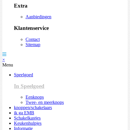
Extra
Aanbiedingen
Klantenservice
Contact
Sitemap
×
Menu
Speelgoed
In Speelgoed
Eenknops
Twee- en meerknops
knoppen/schakelaars
ik ga EMB
Schakelkastjes
Keukenhulpjes
Informatie