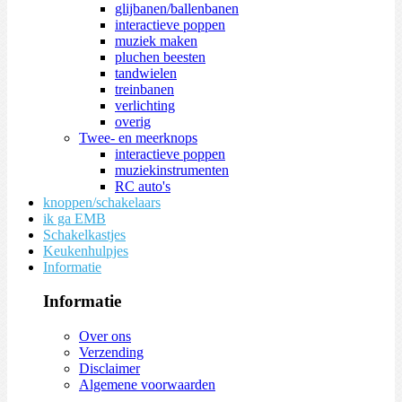
glijbanen/ballenbanen
interactieve poppen
muziek maken
pluchen beesten
tandwielen
treinbanen
verlichting
overig
Twee- en meerknops
interactieve poppen
muziekinstrumenten
RC auto's
knoppen/schakelaars
ik ga EMB
Schakelkastjes
Keukenhulpjes
Informatie
Informatie
Over ons
Verzending
Disclaimer
Algemene voorwaarden