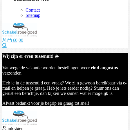
Contact
Sitemap
€0,00
Zoeken
Wij zijn er even tussenuit! ☀️
Vanwege de vakantie worden bestellingen weer
eind augustus
verzonden.
Heb je in de tussentijd een vraag? We zijn gewoon bereikbaar via e-
mail en helpen je graag. Heb je iets eerder nodig? Stuur ons dan
gerust een berichtje, dan kijken we samen wat er mogelijk is.
Alvast bedankt voor je begrip en graag tot snel!
inloggen